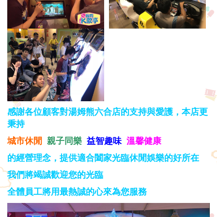
感謝各位顧客對湯姆熊六合店的支持與愛護，本店更
秉持
城市休閒
親子同樂
益智趣味
溫馨健康
的經營理念，提供適合闔家光臨休閒娛樂的好所在
我們將竭誠歡迎您的光臨
全體員工將用最熱誠的心來為您服務