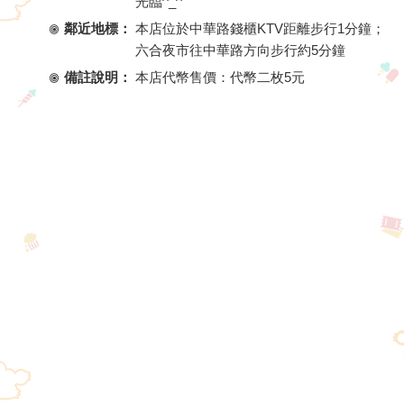
光臨^_^
鄰近地標：
本店位於中華路錢櫃KTV距離步行1分鐘；
六合夜市往中華路方向步行約5分鐘
備註說明：
本店代幣售價：代幣二枚5元