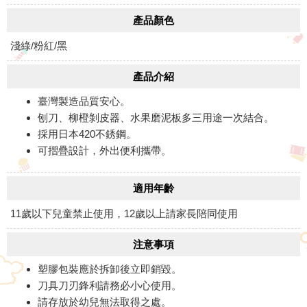
產品顏色
淺綠/粉紅/黑
產品介紹
臺灣製造品質安心。
刨刀、柳橙剝皮器、水果磨泥板多三用途一次結合。
採用日本420不銹鋼。
可摺疊設計，外出便利攜帶。
適用年齡
11歲以下兒童禁止使用，12歲以上請家長陪同使用
注意事項
塑膠包裝應於拆卸後立即銷毀。
刀具刀刃鋒利請務必小心使用。
請存放於幼兒無法取得之處。